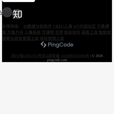
Weixin
友情链接：
BI数据分析软件
CRM
i人事
WT内容社区
万象博
客
万象方舟
人事系统
党课帮
合思
帆软软件
报表工具
智能体
智能化研发管理工具
项目管理工具
京ICP备13017353号
京公网安备 11010802032686号
|
© 2026
pingcode.com