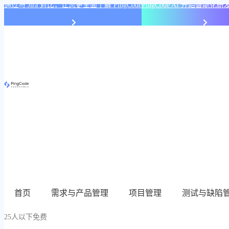
通过与 Jira 对比，让您更全面了解 PingCode
PingCode AI 开始智能
首页
需求与产品管理
项目管理
测试与缺陷
25人以下免费