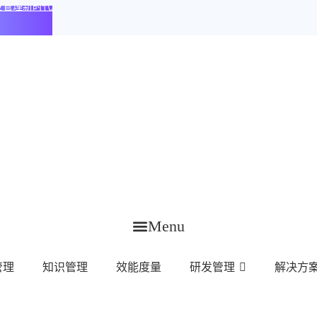
化研发管理新时代
Menu
管理
知识管理
效能度量
研发管理
解决方