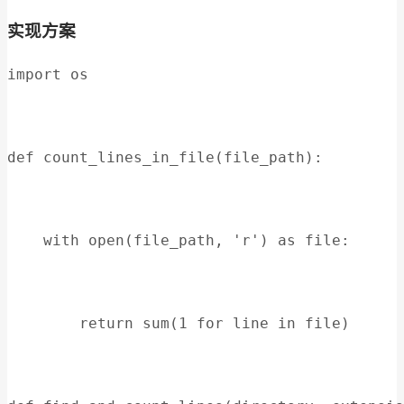
实现方案
import os
def count_lines_in_file(file_path):
    with open(file_path, 'r') as file:
        return sum(1 for line in file)