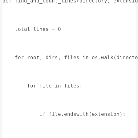
def find_and_count_lines(directory, extensio
    total_lines = 0
    for root, dirs, files in os.walk(directo
        for file in files:
            if file.endswith(extension):