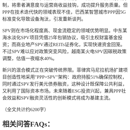
制，将患者满意度与运营商收益挂钩，成功提升服务质量。但
PPP在技术迭代快的领域表现不佳，巴西某智慧城市PPP因5G
标准变化导致设备淘汰，引发重新谈判。
SPV则在市场化程度高、现金流稳定的领域优势明显。中东某
海水淡化SPV项目凭借25年包销协议，吸引主权财富基金投
资；而商业地产SPV通过REITs证券化，实现快速资金回笼。
不过SPV难以应对政策突变风险，越南某火电SPV因碳税政策
调整，估值一夜缩水40%。
新兴的混合模式正在突破传统界限。菲律宾马尼拉机场扩建项
目创造性地采用"PPP+SPV"架构：政府持股51%确保控制权，
同时通过SPV发行美元债券融资，这种设计既保障公共利益，
又利用了国际资本市场。未来随着ESG投资兴起，兼具PPP社
会效益和SPV融资灵活性的创新模式将成为基建主流。
（全文共计约6200字）
相关问答FAQs：