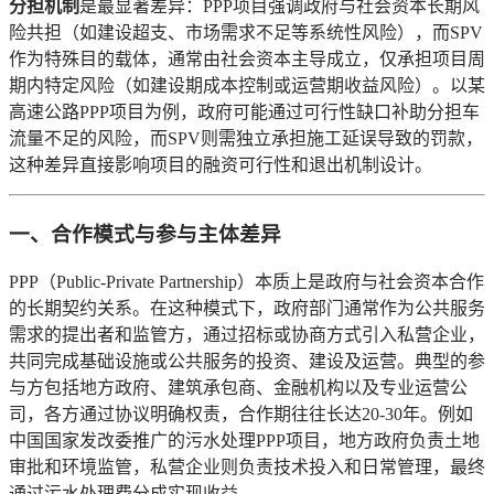
分担机制
是最显著差异：PPP项目强调政府与社会资本长期风
险共担（如建设超支、市场需求不足等系统性风险），而SPV
作为特殊目的载体，通常由社会资本主导成立，仅承担项目周
期内特定风险（如建设期成本控制或运营期收益风险）。以某
高速公路PPP项目为例，政府可能通过可行性缺口补助分担车
流量不足的风险，而SPV则需独立承担施工延误导致的罚款，
这种差异直接影响项目的融资可行性和退出机制设计。
一、合作模式与参与主体差异
PPP（Public-Private Partnership）本质上是政府与社会资本合作
的长期契约关系。在这种模式下，政府部门通常作为公共服务
需求的提出者和监管方，通过招标或协商方式引入私营企业，
共同完成基础设施或公共服务的投资、建设及运营。典型的参
与方包括地方政府、建筑承包商、金融机构以及专业运营公
司，各方通过协议明确权责，合作期往往长达20-30年。例如
中国国家发改委推广的污水处理PPP项目，地方政府负责土地
审批和环境监管，私营企业则负责技术投入和日常管理，最终
通过污水处理费分成实现收益。