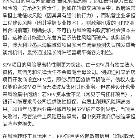
PPP项目的风险分配遵循"最优承担原则"，即由最有能力管控
风险的一方承担对应责任。例如在轨道交通项目中，政府通常
承担土地征收风险（因其具有强制执行力），而私营企业承担
工程建设风险（因其掌握专业技术）。财政部印发的《PPP项
目合同指南》明确要求，不可抗力风险需由政府和社会资本共
担，这种设计能避免私营方因系统性风险而破产。实际操作
中，澳大利亚悉尼海底隧道项目就因车流量预测失误触发重新
谈判机制，最终通过延长特许经营期平衡各方利益。
SPV项目的风险隔离特性则更为突出。由于SPV具有独立法人
资格，其债务和法律责任不会追溯至母公司。例如迪拜某酒店
项目开发商设立SPV后，即使项目因疫情亏损破产，债权人也
仅能追索SPV资产而无法波及集团其他业务。但这种设计也带
来风险集中问题：若SPV资本金不足（常见于高杠杆项目），
银行可能要求母公司提供隐性担保，实质上削弱风险隔离效
果。2018年马来西亚森林城市项目SPV破产案例显示，当项目
失败时，尽管法律上风险已被隔离，但中资开发商仍被迫承担
品牌声誉损失。
在风险转移工具运用上，PPP项目更依赖政府信用（如财政承