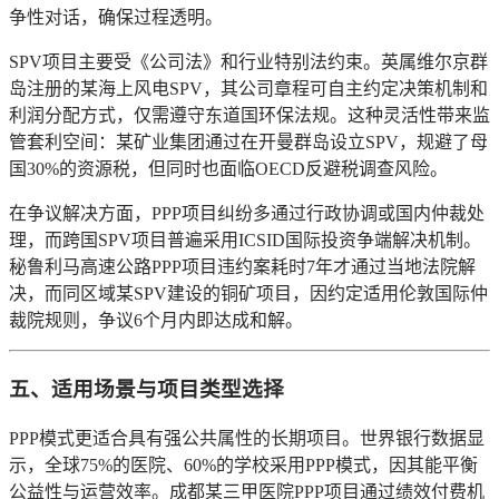
争性对话，确保过程透明。
SPV项目主要受《公司法》和行业特别法约束。英属维尔京群
岛注册的某海上风电SPV，其公司章程可自主约定决策机制和
利润分配方式，仅需遵守东道国环保法规。这种灵活性带来监
管套利空间：某矿业集团通过在开曼群岛设立SPV，规避了母
国30%的资源税，但同时也面临OECD反避税调查风险。
在争议解决方面，PPP项目纠纷多通过行政协调或国内仲裁处
理，而跨国SPV项目普遍采用ICSID国际投资争端解决机制。
秘鲁利马高速公路PPP项目违约案耗时7年才通过当地法院解
决，而同区域某SPV建设的铜矿项目，因约定适用伦敦国际仲
裁院规则，争议6个月内即达成和解。
五、适用场景与项目类型选择
PPP模式更适合具有强公共属性的长期项目。世界银行数据显
示，全球75%的医院、60%的学校采用PPP模式，因其能平衡
公益性与运营效率。成都某三甲医院PPP项目通过绩效付费机