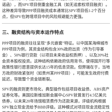
诺函），而SPV项目侧重金融工具（如无追索权项目融资）。
这种差异导致PPP项目融资成本通常比SPV项目低1-2个百分
点，但SPV在跨境项目中的风险规避能力更强。
三、融资结构与资本运作特点
PPP项目的融资往往呈现"多元嵌套"特征。以中国某海绵城市
PPP项目为例，其资金结构包含30%政府出资（作为引导基
金）、50%银行贷款（以项目未来收益权质押）、以及20%社
会资本股权投资。这种结构依赖政府信用背书，使得国开行等
政策性银行愿意提供长达15年的低息贷款。但弊端在于，当地
方政府财政紧张时（如贵州某PPP项目），可能发生政府付费
延迟，导致整个资金链断裂。
SPV的融资则更市场化，典型操作包括项目收益债、ABS资产
证券化等。美国拉斯维加斯会展中心SPV就曾发行4.5亿美元
债券，以未来20年场馆租赁费作为还款来源，评级机构根据
SPV独立现金流给予BBB评级。这种模式对项目现金流稳定性