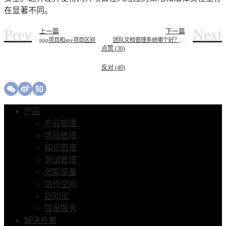
在显著不同。
Prev
Next
上一篇
下一篇
ppp项目和spv项目区别
团队文档管理系统哪个好？2025年排名前十的产品整理
点赞 (
36
)
反对 (
40
)
产品
产品管理
项目管理
知识管理
测试管理
效能度量
协作空间
自动化
目录服务
解决方案