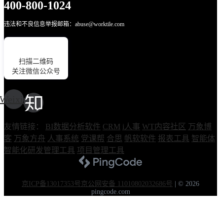
400-800-1024
违法和不良信息举报邮箱：abuse@worktile.com
扫描二维码
关注微信公众号
Weixin
友情链接：
BI数据分析软件
CRM
i人事
WT内容社区
万象博
客
万象方舟
人事系统
党课帮
合思
帆软软件
报表工具
智能体
智能化研发管理工具
项目管理工具
京ICP备13017353号
京公网安备 11010802032686号
|
© 2026
pingcode.com