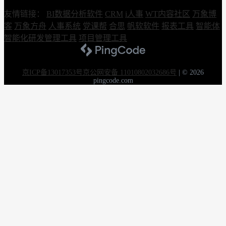
友情链接：
BI数据分析软件
CRM
i人事
WT内容社区
万象博
客
万象方舟
人事系统
党课帮
合思
帆软软件
报表工具
智能体
智能化研发管理工具
项目管理工具
京ICP备13017353号
京公网安备 11010802032686号
|
© 2026
pingcode.com