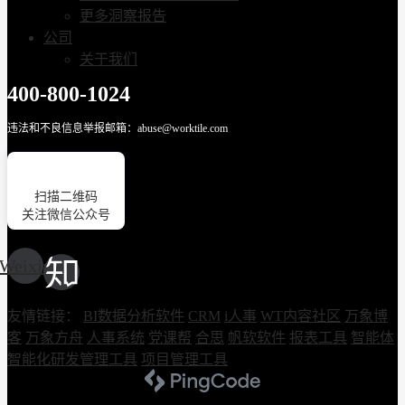
更多洞察报告
公司
关于我们
400-800-1024
违法和不良信息举报邮箱：abuse@worktile.com
扫描二维码
关注微信公众号
Weixin
友情链接：
BI数据分析软件
CRM
i人事
WT内容社区
万象博
客
万象方舟
人事系统
党课帮
合思
帆软软件
报表工具
智能体
智能化研发管理工具
项目管理工具