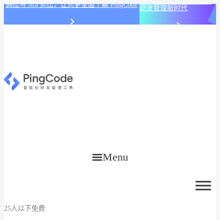
PingCode AI 开始智能化
通过与 Jira 对比，让您更全面了解 PingCode
研发管理新时代
Menu
25人以下免费