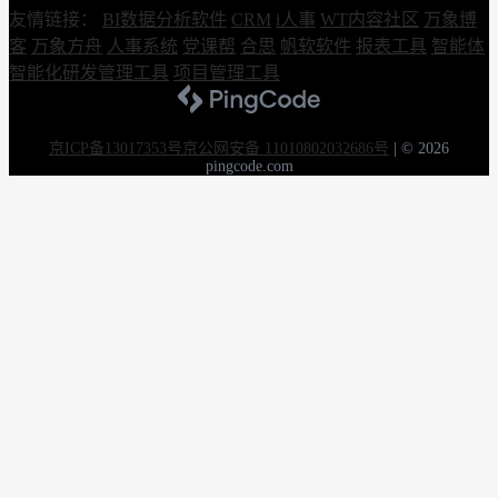
友情链接：
BI数据分析软件
CRM
i人事
WT内容社区
万象博
客
万象方舟
人事系统
党课帮
合思
帆软软件
报表工具
智能体
智能化研发管理工具
项目管理工具
京ICP备13017353号
京公网安备 11010802032686号
|
© 2026
pingcode.com