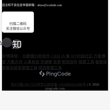
违法和不良信息举报邮箱：abuse@worktile.com
扫描二维码
关注微信公众号
Weixin
友情链接：
BI数据分析软件
CRM
i人事
WT内容社区
万象博
客
万象方舟
人事系统
党课帮
合思
帆软软件
报表工具
智能体
智能化研发管理工具
项目管理工具
京ICP备13017353号
京公网安备 11010802032686号
|
© 2026
pingcode.com