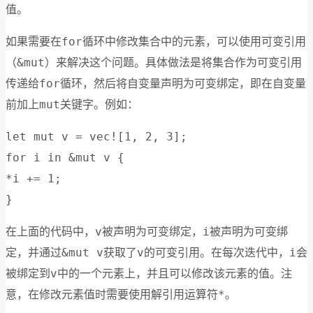
值。
for
如果需要在
循环中修改集合中的元素，可以使用可变引用
&mut
（
）来解决这个问题。具体做法是将集合作为可变引用
for
传递给
循环，然后将自变量声明为可变绑定，即在自变量
mut
前加上
关键字。例如：
let mut v = vec![1, 2, 3];
for i in &mut v {
*i += 1;
}
v
i
在上面的代码中，
被声明为可变绑定，
被声明为可变绑
&mut v
v
i
定，并通过
获取了
的可变引用。在每次迭代中，
会
v
被绑定到
中的一个元素上，并且可以修改该元素的值。注
*
意，在修改元素值时需要使用解引用运算符
。