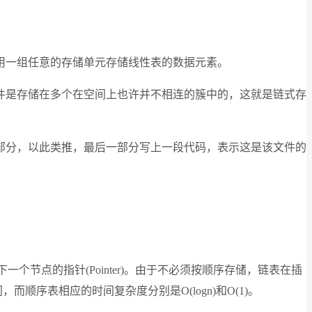
用一组任意的存储单元存储线性表的数据元素。
件是存储在多个在空间上也许并不相连的簇中的，这就是链式存
部分，以此类推，最后一部分写上一段代码，表示这是该文件的
一个节点的指针(Pointer)。由于不必须按顺序存储，链表在插
顺序表相应的时间复杂度分别是O(logn)和O(1)。