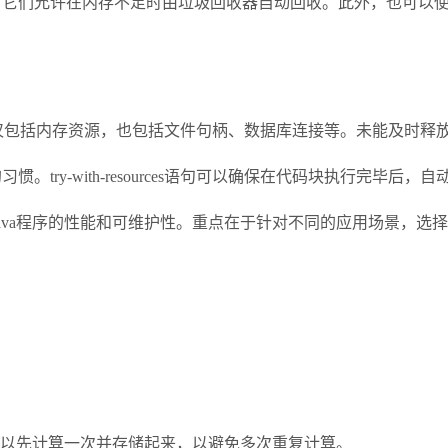
ce来实现缓存，它们允许在内存不足时由垃圾回收器自动回收。此外，也可以使
不仅包括内存资源，也包括文件句柄、数据库连接等。未能及时释
关闭的习惯。try-with-resources语句可以确保在代码块执行完毕后，自
Java程序的性能和可维护性。重点在于针对不同的应用场景，
以先计算一次并存储起来，以避免多次重复计算。