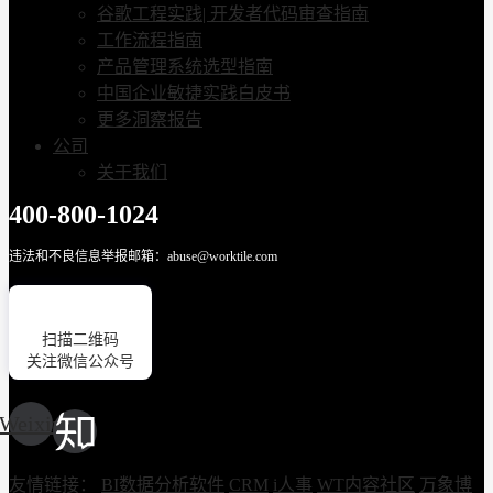
谷歌工程实践| 开发者代码审查指南
工作流程指南
产品管理系统选型指南
中国企业敏捷实践白皮书
更多洞察报告
公司
关于我们
400-800-1024
违法和不良信息举报邮箱：abuse@worktile.com
扫描二维码
关注微信公众号
Weixin
友情链接：
BI数据分析软件
CRM
i人事
WT内容社区
万象博