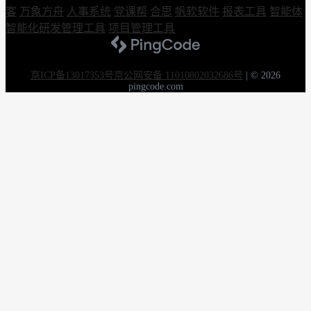
客
万象方舟
人事系统
党课帮
合思
帆软软件
报表工具
智能体
智能化研发管理工具
项目管理工具
京ICP备13017353号
京公网安备 11010802032686号
|
© 2026
pingcode.com