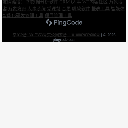
友情链接：
BI数据分析软件
CRM
i人事
WT内容社区
万象博
客
万象方舟
人事系统
党课帮
合思
帆软软件
报表工具
智能体
智能化研发管理工具
项目管理工具
京ICP备13017353号
京公网安备 11010802032686号
|
© 2026
pingcode.com