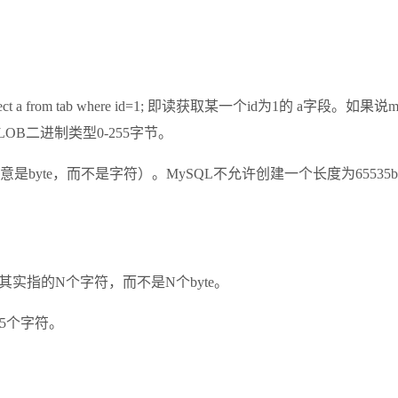
a from tab where id=1; 即读获取某一个id为1的 a字段
LOB二进制类型0-255字节。
注意是byte，而不是字符）。MySQL不允许创建一个长度为65535
中的N其实指的N个字符，而不是N个byte。
845个字符。