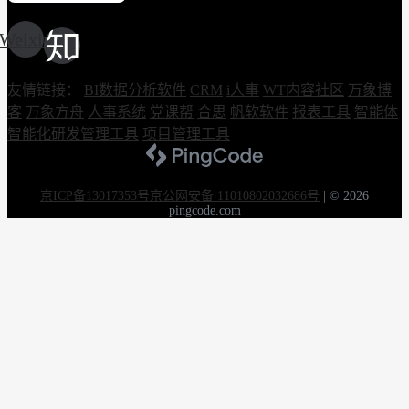
Weixin
友情链接：
BI数据分析软件
CRM
i人事
WT内容社区
万象博
客
万象方舟
人事系统
党课帮
合思
帆软软件
报表工具
智能体
智能化研发管理工具
项目管理工具
京ICP备13017353号
京公网安备 11010802032686号
|
© 2026
pingcode.com