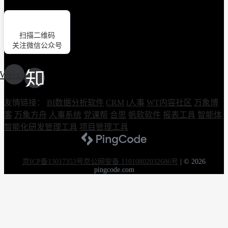
扫描二维码
关注微信公众号
Weixin
友情链接：
BI数据分析软件
CRM
i人事
WT内容社区
万象博
客
万象方舟
人事系统
党课帮
合思
帆软软件
报表工具
智能体
智能化研发管理工具
项目管理工具
京ICP备13017353号
京公网安备 11010802032686号
|
© 2026
pingcode.com