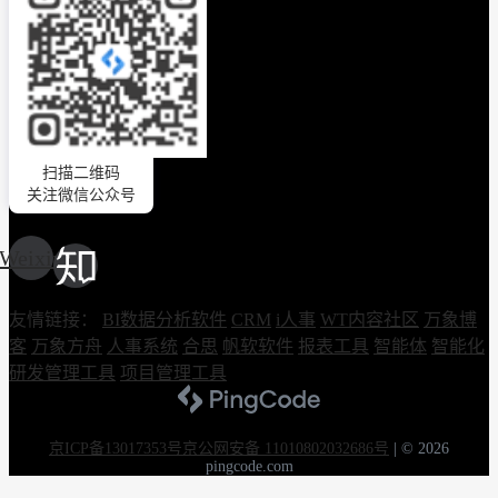
扫描二维码
关注微信公众号
Weixin
友情链接：
BI数据分析软件
CRM
i人事
WT内容社区
万象博
客
万象方舟
人事系统
合思
帆软软件
报表工具
智能体
智能化
研发管理工具
项目管理工具
京ICP备13017353号
京公网安备 11010802032686号
|
© 2026
pingcode.com