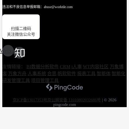
违法和不良信息举报邮箱：abuse@worktile.com
扫描二维码
关注微信公众号
Weixin
友情链接：
BI数据分析软件
CRM
i人事
WT内容社区
万象博
客
万象方舟
人事系统
合思
帆软软件
报表工具
智能体
智能化
研发管理工具
项目管理工具
京ICP备13017353号
京公网安备 11010802032686号
|
© 2026
pingcode.com