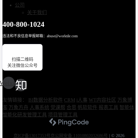
公司
关于我们
400-800-1024
违法和不良信息举报邮箱：abuse@worktile.com
扫描二维码
关注微信公众号
Weixin
友情链接：
BI数据分析软件
CRM
i人事
WT内容社区
万象博
客
万象方舟
人事系统
党课帮
合思
帆软软件
报表工具
智能体
智能化研发管理工具
项目管理工具
京ICP备13017353号
京公网安备 11010802032686号
|
© 2026