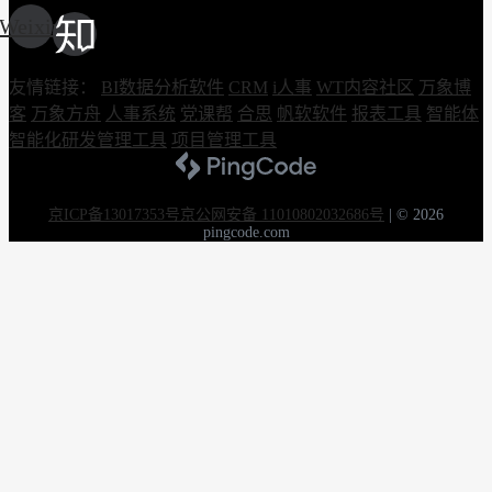
Weixin
友情链接：
BI数据分析软件
CRM
i人事
WT内容社区
万象博
客
万象方舟
人事系统
党课帮
合思
帆软软件
报表工具
智能体
智能化研发管理工具
项目管理工具
京ICP备13017353号
京公网安备 11010802032686号
|
© 2026
pingcode.com