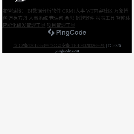
友情链接：
BI数据分析软件
CRM
i人事
WT内容社区
万象博
客
万象方舟
人事系统
党课帮
合思
帆软软件
报表工具
智能体
智能化研发管理工具
项目管理工具
京ICP备13017353号
京公网安备 11010802032686号
|
© 2026
pingcode.com