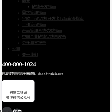
问答
敏捷开发指南
需求管理指南
谷歌工程实践| 开发者代码审查指南
工作流程指南
产品管理系统选型指南
中国企业敏捷实践白皮书
更多洞察报告
公司
关于我们
400-800-1024
违法和不良信息举报邮箱：abuse@worktile.com
扫描二维码
关注微信公众号
Weixin