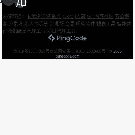
友情链接：
BI数据分析软件
CRM
i人事
WT内容社区
万象博
客
万象方舟
人事系统
党课帮
合思
帆软软件
报表工具
智能体
智能化研发管理工具
项目管理工具
京ICP备13017353号
京公网安备 11010802032686号
|
© 2026
pingcode.com