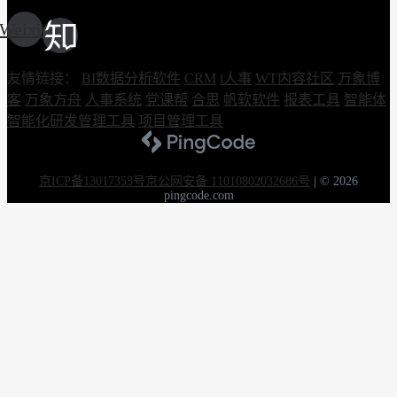
Weixin
友情链接：
BI数据分析软件
CRM
i人事
WT内容社区
万象博
客
万象方舟
人事系统
党课帮
合思
帆软软件
报表工具
智能体
智能化研发管理工具
项目管理工具
京ICP备13017353号
京公网安备 11010802032686号
|
© 2026
pingcode.com