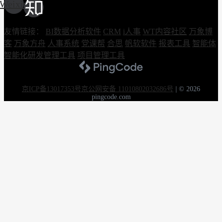
Weixin
友情链接：
BI数据分析软件
CRM
i人事
WT内容社区
万象博
客
万象方舟
人事系统
党课帮
合思
帆软软件
报表工具
智能体
智能化研发管理工具
项目管理工具
京ICP备13017353号
京公网安备 11010802032686号
|
© 2026
pingcode.com