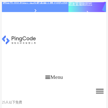
PingCode AI 开始智能化
通过与 Jira 对比，让您更全面了解 PingCode
研发管理新时代
Menu
25人以下免费