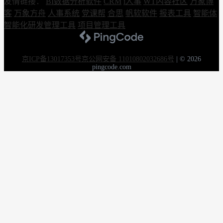
友情链接：
BI数据分析软件
CRM
i人事
WT内容社区
万象博
客
万象方舟
人事系统
党课帮
合思
帆软软件
报表工具
智能体
智能化研发管理工具
项目管理工具
京ICP备13017353号
京公网安备 11010802032686号
|
© 2026
pingcode.com