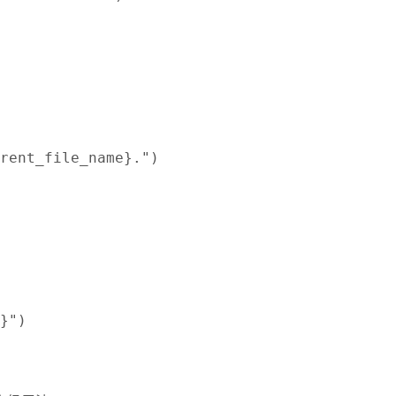
rent_file_name}.")
}")