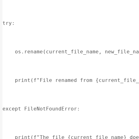
try:
    os.rename(current_file_name, new_file_na
    print(f"File renamed from {current_file_
except FileNotFoundError:
    print(f"The file {current_file_name} doe