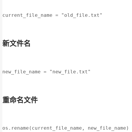
current_file_name = "old_file.txt"
新文件名
new_file_name = "new_file.txt"
重命名文件
os.rename(current_file_name, new_file_name)