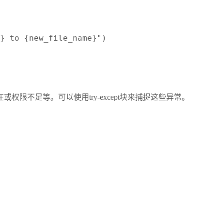
} to {new_file_name}")
限不足等。可以使用try-except块来捕捉这些异常。