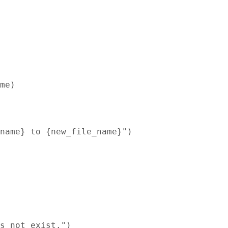
me)
name} to {new_file_name}")
s not exist.")