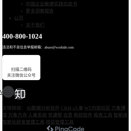
中国企业敏捷实践白皮书
更多洞察报告
公司
关于我们
400-800-1024
违法和不良信息举报邮箱：abuse@worktile.com
扫描二维码
关注微信公众号
Weixin
友情链接：
BI数据分析软件
CRM
i人事
WT内容社区
万象博
客
万象方舟
人事系统
党课帮
合思
帆软软件
报表工具
智能体
智能化研发管理工具
项目管理工具