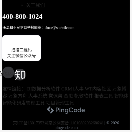
关于我们
400-800-1024
违法和不良信息举报邮箱：abuse@worktile.com
扫描二维码
关注微信公众号
Weixin
友情链接：
BI数据分析软件
CRM
i人事
WT内容社区
万象博
客
万象方舟
人事系统
党课帮
合思
帆软软件
报表工具
智能体
智能化研发管理工具
项目管理工具
京ICP备13017353号
京公网安备 11010802032686号
|
© 2026
pingcode.com