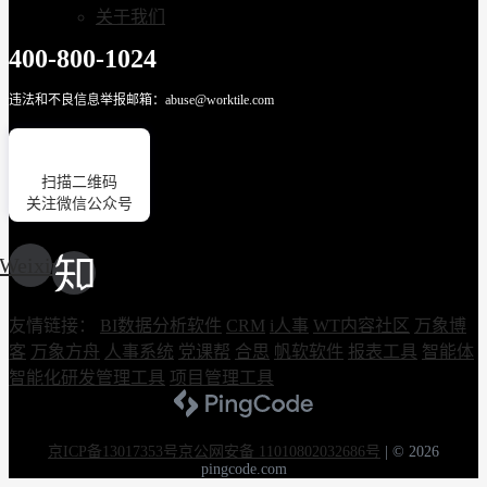
关于我们
400-800-1024
违法和不良信息举报邮箱：abuse@worktile.com
扫描二维码
关注微信公众号
Weixin
友情链接：
BI数据分析软件
CRM
i人事
WT内容社区
万象博
客
万象方舟
人事系统
党课帮
合思
帆软软件
报表工具
智能体
智能化研发管理工具
项目管理工具
京ICP备13017353号
京公网安备 11010802032686号
|
© 2026
pingcode.com