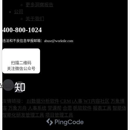
更多洞察报告
公司
关于我们
400-800-1024
违法和不良信息举报邮箱：abuse@worktile.com
扫描二维码
关注微信公众号
Weixin
友情链接：
BI数据分析软件
CRM
i人事
WT内容社区
万象博
客
万象方舟
人事系统
党课帮
合思
帆软软件
报表工具
智能体
智能化研发管理工具
项目管理工具