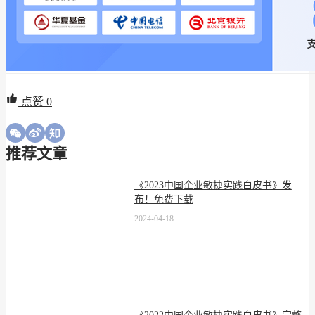
点赞
0
推荐文章
《2023中国企业敏捷实践白皮书》发
布！免费下载
2024-04-18