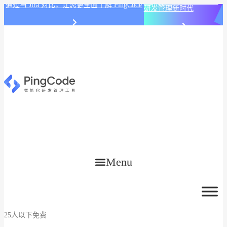
PingCode AI 开始智能化
通过与 Jira 对比，让您更全面了解 PingCode
研发管理新时代
Menu
25人以下免费