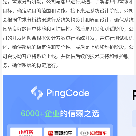
先，需求分析阶段，公司与客户进行沟通，了解客户的需求和
目标，确定项目的范围和功能。接下来是系统设计阶段，公司
会根据需求分析结果进行系统架构设计和界面设计，确保系统
具备良好的用户体验和可扩展性。然后是开发和测试阶段，公
司的开发团队会根据设计方案进行系统开发，并进行测试和优
化，确保系统的稳定性和安全性。最后是上线和维护阶段，公
司会协助客户将系统上线，并提供后续的技术支持和维护服
务，确保系统的稳定运行。