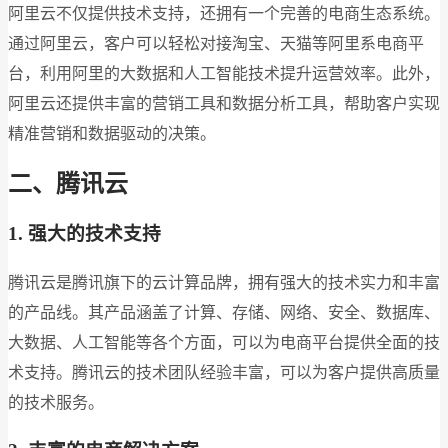
阿里云不仅提供技术支持，还拥有一个完善的电商生态系统。
通过阿里云，客户可以轻松对接淘宝、天猫等阿里系电商平
台，利用阿里的大数据和人工智能技术提升运营效率。此外，
阿里云还提供丰富的营销工具和数据分析工具，帮助客户实现
精准营销和数据驱动的决策。
二、腾讯云
1. 强大的技术支持
腾讯云是腾讯旗下的云计算品牌，拥有强大的技术实力和丰富
的产品线。其产品涵盖了计算、存储、网络、安全、数据库、
大数据、人工智能等各个方面，可以为电商平台提供全面的技
术支持。腾讯云的技术团队经验丰富，可以为客户提供高质量
的技术服务。