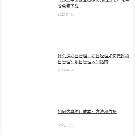
《2022中国企业敏捷实践白皮书》完整
版免费下载
2023-04-10
什么是项目管理，项目经理如何做好项
目管理？项目管理入门指南
2023-04-07
如何估算项目成本？方法和依据
2023-11-30