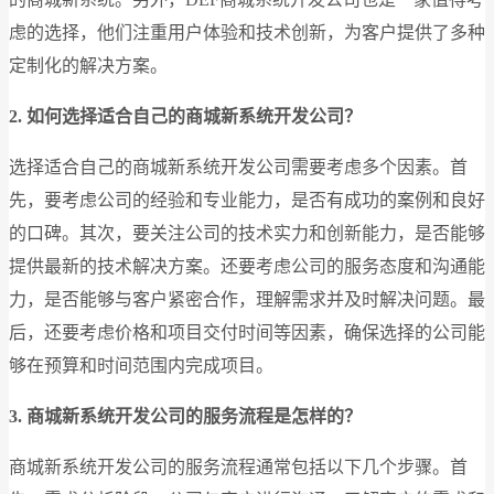
虑的选择，他们注重用户体验和技术创新，为客户提供了多种
定制化的解决方案。
2. 如何选择适合自己的商城新系统开发公司？
选择适合自己的商城新系统开发公司需要考虑多个因素。首
先，要考虑公司的经验和专业能力，是否有成功的案例和良好
的口碑。其次，要关注公司的技术实力和创新能力，是否能够
提供最新的技术解决方案。还要考虑公司的服务态度和沟通能
力，是否能够与客户紧密合作，理解需求并及时解决问题。最
后，还要考虑价格和项目交付时间等因素，确保选择的公司能
够在预算和时间范围内完成项目。
3. 商城新系统开发公司的服务流程是怎样的？
商城新系统开发公司的服务流程通常包括以下几个步骤。首