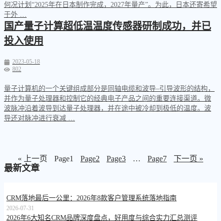
何况计划“2025年在日本制作完成，2027年量产”。为此，日本还寄希望
于外 …
国产量子计算超低温温度传感器研制成功，并已
投入使用
2023-05-18
802
量子计算机的一个关键组成部分是同轴电缆和波导–引导波形的结构，
并作为量子处理器和控制它的经典电子产品之间的重要连接渠道。微
波脉冲沿着波导到达量子处理器，并在途中被冷却到极低的温度。波
导还对脉冲进行衰减 …
« 上一页
Page
1
Page
2
Page
3
…
Page
7
下一页 »
最新文章
CRM落地最后一公里：2026年8款客户管理系统落地指南
2026-07-31
2026年6大知名CRM品牌深度盘点，好用度与综合实力汇总测评