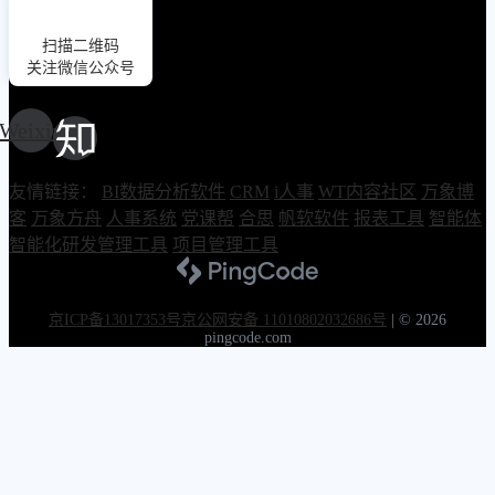
扫描二维码
关注微信公众号
Weixin
友情链接：
BI数据分析软件
CRM
i人事
WT内容社区
万象博
客
万象方舟
人事系统
党课帮
合思
帆软软件
报表工具
智能体
智能化研发管理工具
项目管理工具
京ICP备13017353号
京公网安备 11010802032686号
|
© 2026
pingcode.com