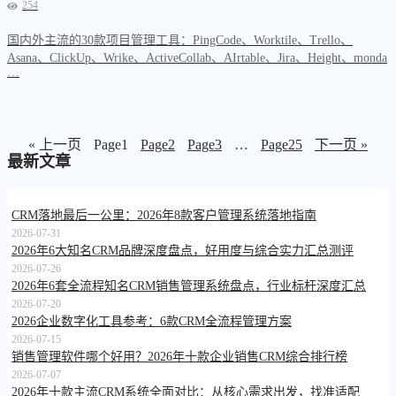
254
国内外主流的30款项目管理工具：PingCode、Worktile、Trello、
Asana、ClickUp、Wrike、ActiveCollab、AIrtable、Jira、Height、monda
…
« 上一页
Page
1
Page
2
Page
3
…
Page
25
下一页 »
最新文章
CRM落地最后一公里：2026年8款客户管理系统落地指南
2026-07-31
2026年6大知名CRM品牌深度盘点，好用度与综合实力汇总测评
2026-07-26
2026年6套全流程知名CRM销售管理系统盘点，行业标杆深度汇总
2026-07-20
2026企业数字化工具参考：6款CRM全流程管理方案
2026-07-15
销售管理软件哪个好用？2026年十款企业销售CRM综合排行榜
2026-07-07
2026年十款主流CRM系统全面对比：从核心需求出发，找准适配