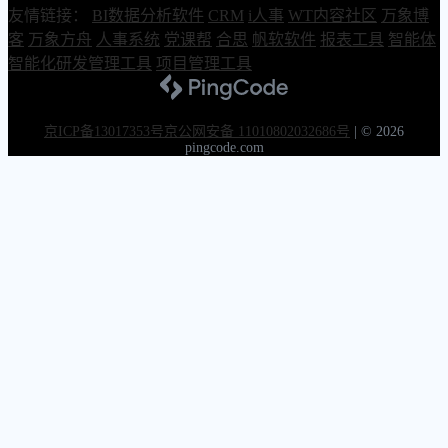
友情链接：
BI数据分析软件
CRM
i人事
WT内容社区
万象博
客
万象方舟
人事系统
党课帮
合思
帆软软件
报表工具
智能体
智能化研发管理工具
项目管理工具
京ICP备13017353号
京公网安备 11010802032686号
|
© 2026
pingcode.com