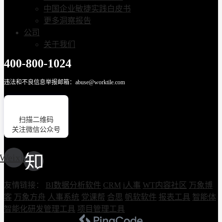
中国企业敏捷实践白皮书
更多洞察报告
公司
关于我们
400-800-1024
违法和不良信息举报邮箱：abuse@worktile.com
扫描二维码
关注微信公众号
Weixin
友情链接：
BI数据分析软件
CRM
i人事
WT内容社区
万象博
客
万象方舟
人事系统
党课帮
合思
帆软软件
报表工具
智能体
智能化研发管理工具
项目管理工具