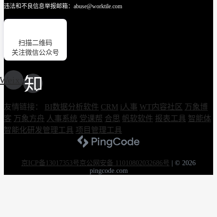
违法和不良信息举报邮箱：abuse@worktile.com
扫描二维码
关注微信公众号
Weixin
友情链接：
BI数据分析软件
CRM
i人事
WT内容社区
万象博
客
万象方舟
人事系统
党课帮
合思
帆软软件
报表工具
智能体
智能化研发管理工具
项目管理工具
京ICP备13017353号
京公网安备 11010802032686号
|
© 2026
pingcode.com