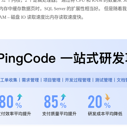
32 个内核，2 个逻辑处理器。 通过将 CPU 和 RAM 的数量从 56G
中缓存数据页时，SQL Server 的扩展性相当好。 但是
RAM – 磁盘 IO 读取速度比内存读取速度快。