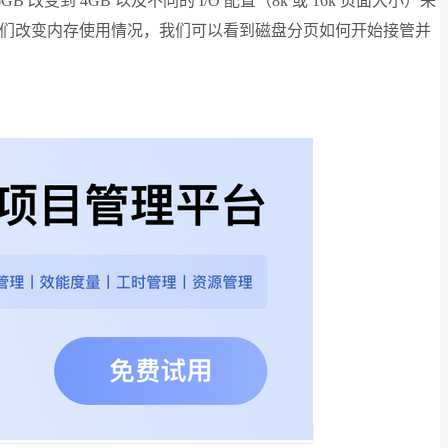
B 改变到 4GB 以及不同的 I/O 配置（8k 或 16k 页面大小）来
随着我们改变内存使用情况，我们可以看到磁盘分页如何开始接管并