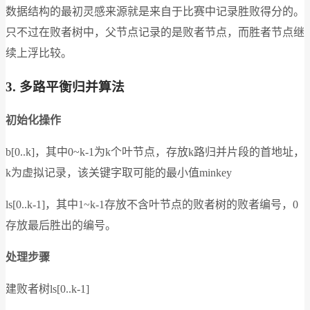
数据结构的最初灵感来源就是来自于比赛中记录胜败得分的。
只不过在败者树中，父节点记录的是败者节点，而胜者节点继
续上浮比较。
3.
多路平衡归并算法
初始化操作
b[0..k]，其中0~k-1为k个叶节点，存放k路归并片段的首地址，
k为虚拟记录，该关键字取可能的最小值minkey
ls[0..k-1]，其中1~k-1存放不含叶节点的败者树的败者编号，0
存放最后胜出的编号。
处理步骤
建败者树ls[0..k-1]