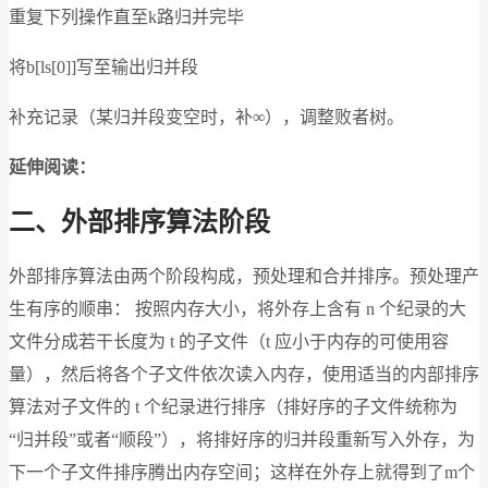
重复下列操作直至k路归并完毕
将b[ls[0]]写至输出归并段
补充记录（某归并段变空时，补∞），调整败者树。
延伸阅读：
二、外部排序算法阶段
外部排序算法由两个阶段构成，预处理和合并排序。预处理产
生有序的顺串： 按照内存大小，将外存上含有 n 个纪录的大
文件分成若干长度为 t 的子文件（t 应小于内存的可使用容
量），然后将各个子文件依次读入内存，使用适当的内部排序
算法对子文件的 t 个纪录进行排序（排好序的子文件统称为
“归并段”或者“顺段”），将排好序的归并段重新写入外存，为
下一个子文件排序腾出内存空间；这样在外存上就得到了m个