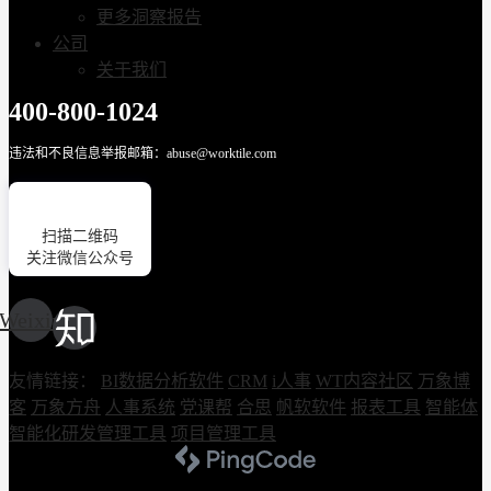
更多洞察报告
公司
关于我们
400-800-1024
违法和不良信息举报邮箱：abuse@worktile.com
扫描二维码
关注微信公众号
Weixin
友情链接：
BI数据分析软件
CRM
i人事
WT内容社区
万象博
客
万象方舟
人事系统
党课帮
合思
帆软软件
报表工具
智能体
智能化研发管理工具
项目管理工具