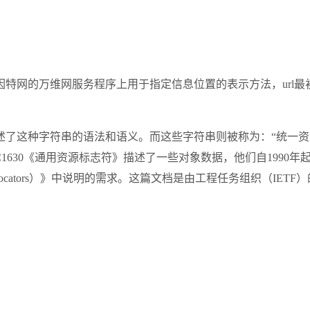
位系统是因特网的万维网服务程序上用于指定信息位置的表示方法，u
了这种字符串的语法和语义。而这些字符串则被称为：“统一资
tiative）介绍的概念。RFC1630《通用资源标志符》描述了一些对象数据
et Resource Locators）》中说明的需求。这篇文档是由工程任务组织（I