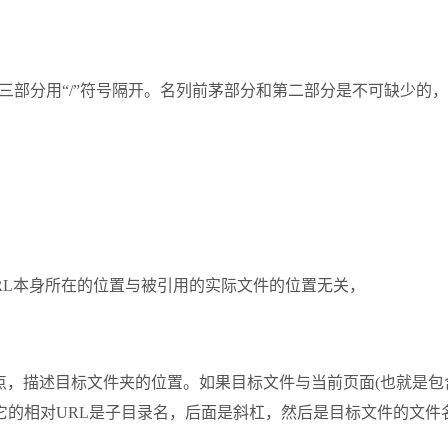
第三部分用“/”符号隔开。名列前茅部分和第二部分是不可缺少的
着绝对URL本身所在的位置与被引用的实际文件的位置无关，
的位置为参考点，描述目标文件夹的位置。如果目标文件与当前页面(也就
它的相对URL是子目录名，后面是斜杠，然后是目标文件的文件