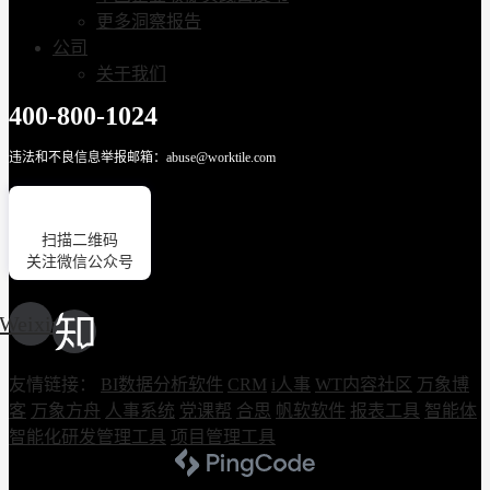
更多洞察报告
公司
关于我们
400-800-1024
违法和不良信息举报邮箱：abuse@worktile.com
扫描二维码
关注微信公众号
Weixin
友情链接：
BI数据分析软件
CRM
i人事
WT内容社区
万象博
客
万象方舟
人事系统
党课帮
合思
帆软软件
报表工具
智能体
智能化研发管理工具
项目管理工具