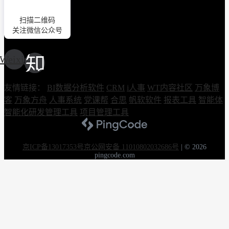
扫描二维码
关注微信公众号
Weixin
友情链接：
BI数据分析软件
CRM
i人事
WT内容社区
万象博
客
万象方舟
人事系统
党课帮
合思
帆软软件
报表工具
智能体
智能化研发管理工具
项目管理工具
京ICP备13017353号
京公网安备 11010802032686号
|
© 2026
pingcode.com