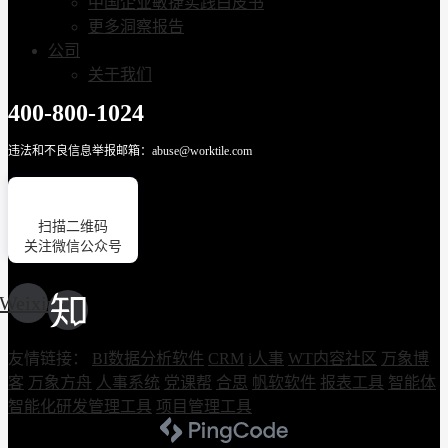
中国企业敏捷实践白皮书
更多洞察报告
公司
关于我们
400-800-1024
违法和不良信息举报邮箱：abuse@worktile.com
扫描二维码
关注微信公众号
Weixin
友情链接：
BI数据分析软件
CRM
i人事
WT内容社区
万象博
客
万象方舟
人事系统
党课帮
合思
帆软软件
报表工具
智能体
智能化研发管理工具
项目管理工具