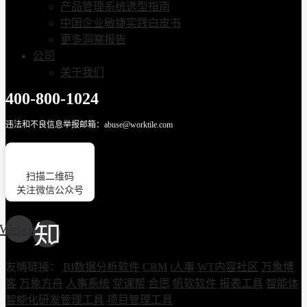
产品管理系统选型指南
中国企业敏捷实践白皮书
更多洞察报告
公司
关于我们
400-800-1024
违法和不良信息举报邮箱：abuse@worktile.com
扫描二维码
关注微信公众号
Weixin
友情链接：
BI数据分析软件
CRM
i人事
WT内容社区
万象博
客
万象方舟
人事系统
党课帮
合思
帆软软件
报表工具
智能体
智能化研发管理工具
项目管理工具