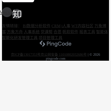
Weixin
友情链接：
BI数据分析软件
CRM
i人事
WT内容社区
万象博
客
万象方舟
人事系统
党课帮
合思
帆软软件
报表工具
智能体
智能化研发管理工具
项目管理工具
京ICP备13017353号
京公网安备 11010802032686号
|
© 2026
pingcode.com