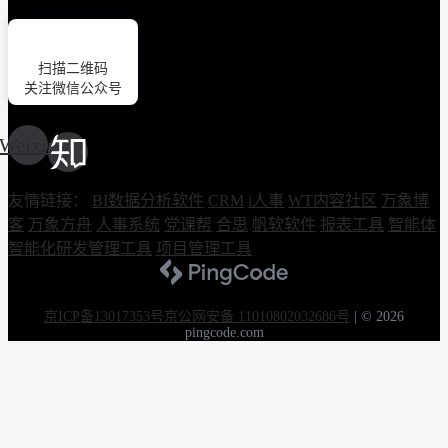
扫描二维码
关注微信公众号
Weixin
友情链接：
BI数据分析软件
CRM
i人事
WT内容社区
万象博
客
万象方舟
人事系统
党课帮
合思
帆软软件
报表工具
智能体
智能化研发管理工具
项目管理工具
京ICP备13017353号
京公网安备 11010802032686号
|
© 2026
pingcode.com