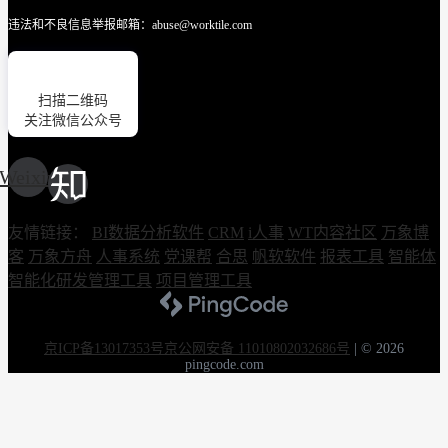
违法和不良信息举报邮箱：abuse@worktile.com
扫描二维码
关注微信公众号
Weixin
友情链接：
BI数据分析软件
CRM
i人事
WT内容社区
万象博
客
万象方舟
人事系统
党课帮
合思
帆软软件
报表工具
智能体
智能化研发管理工具
项目管理工具
京ICP备13017353号
京公网安备 11010802032686号
|
© 2026
pingcode.com