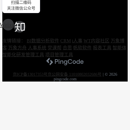
扫描二维码
关注微信公众号
Weixin
友情链接：
BI数据分析软件
CRM
i人事
WT内容社区
万象博
客
万象方舟
人事系统
党课帮
合思
帆软软件
报表工具
智能体
智能化研发管理工具
项目管理工具
京ICP备13017353号
京公网安备 11010802032686号
|
© 2026
pingcode.com