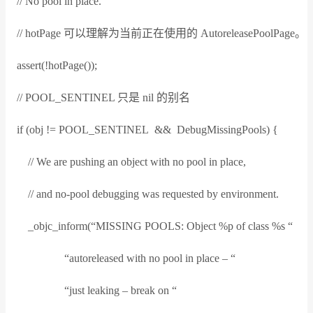
// No pool in place.
// hotPage 可以理解为当前正在使用的 AutoreleasePoolPage。
assert(!hotPage());
// POOL_SENTINEL 只是 nil 的别名
if (obj != POOL_SENTINEL && DebugMissingPools) {
// We are pushing an object with no pool in place,
// and no-pool debugging was requested by environment.
_objc_inform(“MISSING POOLS: Object %p of class %s “
“autoreleased with no pool in place – “
“just leaking – break on “