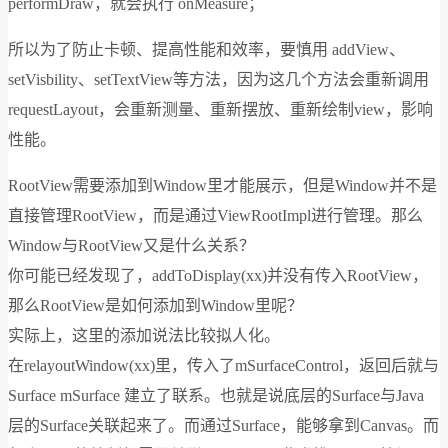
performDraw，就会执行 onMeasure；
所以为了防止卡顿、提高性能和效率，要慎用 addView、
setVisbility、setTextView等方法，因为这几个方法会重新调用
requestLayout，会重新测量、重新摆放、重新绘制view，影响
性能。
RootView需要添加到Window里才能展示，但是Window并不是
直接管理RootView，而是通过ViewRootImpl进行管理。那么
Window与RootView又是什么关系？
你可能已经发现了，addToDisplay(xx)并没有传入RootView，
那么RootView是如何添加到Window里呢？
实际上，这里的添加说法比较拟人化。
在relayoutWindow(xx)里，传入了mSurfaceControl，返回后就与
Surface mSurface 建立了联系。也就是说底层的Surface与Java
层的Surface关联起来了。而通过Surface，能够拿到Canvas。而