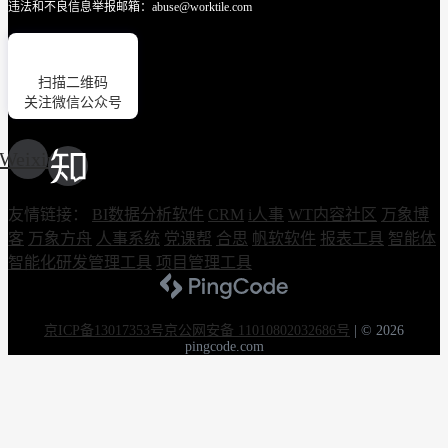
违法和不良信息举报邮箱：abuse@worktile.com
扫描二维码
关注微信公众号
Weixin
友情链接：
BI数据分析软件
CRM
i人事
WT内容社区
万象博
客
万象方舟
人事系统
党课帮
合思
帆软软件
报表工具
智能体
智能化研发管理工具
项目管理工具
京ICP备13017353号
京公网安备 11010802032686号
|
© 2026
pingcode.com