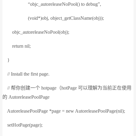
“objc_autoreleaseNoPool() to debug”,
(void*)obj, object_getClassName(obj));
objc_autoreleaseNoPool(obj);
return nil;
}
// Install the first page.
// 帮你创建一个 hotpage（hotPage 可以理解为当前正在使用
的 AutoreleasePoolPage
AutoreleasePoolPage *page = new AutoreleasePoolPage(nil);
setHotPage(page);