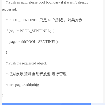
// Push an autorelease pool boundary if it wasn’t already
requested.
// POOL_SENTINEL 只是 nil 的别名，哨兵对象
if (obj != POOL_SENTINEL) {
page->add(POOL_SENTINEL);
}
// Push the requested object.
// 把对象添加到 自动释放池 进行管理
return page->add(obj);
}