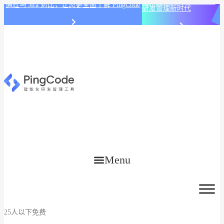
PingCode AI 开始智能化
通过与 Jira 对比，让您更全面了解 PingCode
研发管理新时代
Menu
25人以下免费