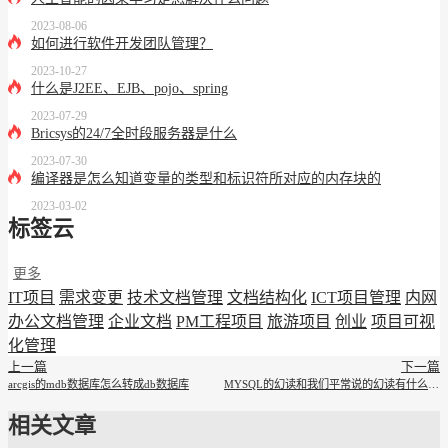
2023-08-06
如何进行软件开发团队管理？
2023-10-27
什么是J2EE、EJB、pojo、spring
2023-07-29
Bricsys的24/7全时段服务器是什么
2023-07-30
编译器是怎么知道变量的类型和标识符所对应的内存块的
2023-03-02
标签云
更多
IT项目
需求变更
技术文档管理
文档结构化
ICT项目管理
内网
办公文档管理
企业文档
PM工程项目
旅游项目
创业
项目可视
化管理
上一篇
下一篇
arcgis的mdb数据库怎么转成db数据库
MYSQL的幻读和我们平常说的幻读有什么区别
相关文章