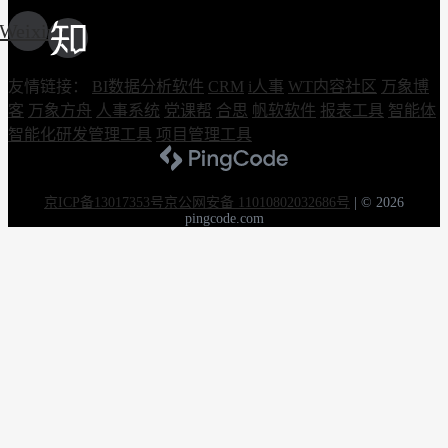
Weixin
友情链接：
BI数据分析软件
CRM
i人事
WT内容社区
万象博
客
万象方舟
人事系统
党课帮
合思
帆软软件
报表工具
智能体
智能化研发管理工具
项目管理工具
京ICP备13017353号
京公网安备 11010802032686号
|
© 2026
pingcode.com