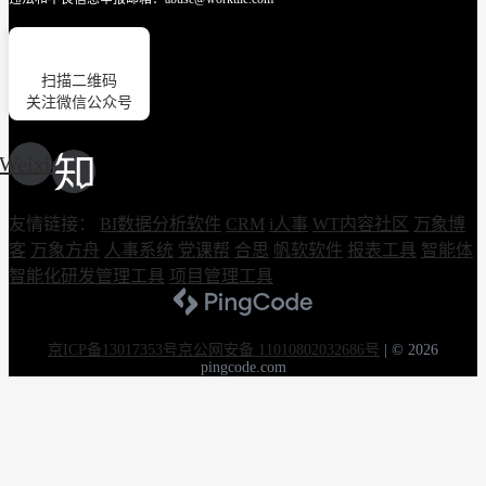
扫描二维码
关注微信公众号
Weixin
友情链接：
BI数据分析软件
CRM
i人事
WT内容社区
万象博
客
万象方舟
人事系统
党课帮
合思
帆软软件
报表工具
智能体
智能化研发管理工具
项目管理工具
京ICP备13017353号
京公网安备 11010802032686号
|
© 2026
pingcode.com