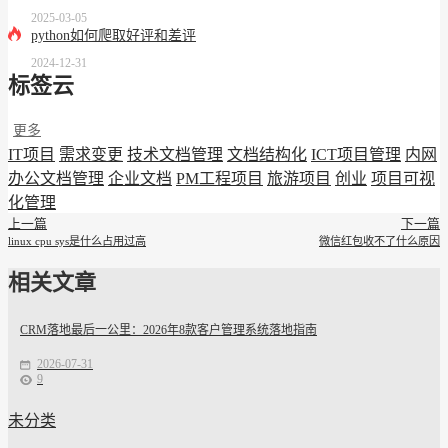
2025-03-05
python如何爬取好评和差评
2024-12-31
标签云
更多
IT项目
需求变更
技术文档管理
文档结构化
ICT项目管理
内网
办公文档管理
企业文档
PM工程项目
旅游项目
创业
项目可视
化管理
上一篇
下一篇
linux cpu sys是什么占用过高
微信红包收不了什么原因
相关文章
CRM落地最后一公里：2026年8款客户管理系统落地指南
2026-07-31
9
未分类