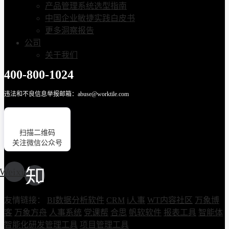
产品管理系统选型指南
中国企业敏捷实践白皮书
更多洞察报告
公司
关于我们
400-800-1024
违法和不良信息举报邮箱：abuse@worktile.com
扫描二维码
关注微信公众号
Weixin
友情链接：
BI数据分析软件
CRM
i人事
WT内容社区
万象博
客
万象方舟
人事系统
党课帮
合思
帆软软件
报表工具
智能体
智能化研发管理工具
项目管理工具