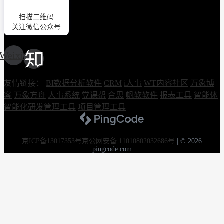
扫描二维码
关注微信公众号
Weixin
友情链接：
BI数据分析软件
CRM
i人事
WT内容社区
万象博
客
万象方舟
人事系统
党课帮
合思
帆软软件
报表工具
智能体
智能化研发管理工具
项目管理工具
京ICP备13017353号
京公网安备 11010802032686号
|
© 2026
pingcode.com